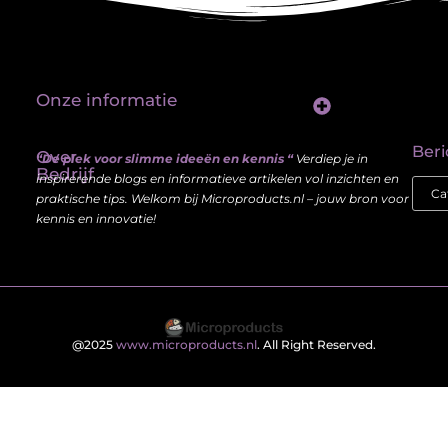
Onze informatie
Linkbuilding platform: jouw sleutel tot betere vindbaarheid in Google
Verdien geld met je website: haal meer uit je online aanwezigheid
Beri
Over
“De plek voor slimme ideeën en kennis “
Verdiep je in
Bedrijf
inspirerende blogs en informatieve artikelen vol inzichten en
praktische tips. Welkom bij Microproducts.nl – jouw bron voor
kennis en innovatie!
@2025
www.microproducts.nl
. All Right Reserved.