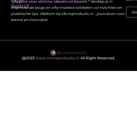
Over
“De plek voor slimme ideeën en kennis “
Verdiep je in
Bedrijf
inspirerende blogs en informatieve artikelen vol inzichten en
praktische tips. Welkom bij Microproducts.nl – jouw bron voor
kennis en innovatie!
@2025
www.microproducts.nl
. All Right Reserved.