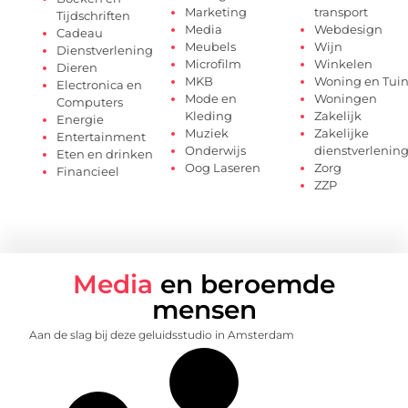
Marketing
transport
Tijdschriften
Media
Webdesign
Cadeau
Meubels
Wijn
Dienstverlening
Microfilm
Winkelen
Dieren
MKB
Woning en Tui
Electronica en
Mode en
Woningen
Computers
Kleding
Zakelijk
Energie
Muziek
Zakelijke
Entertainment
Onderwijs
dienstverlenin
Eten en drinken
Oog Laseren
Zorg
Financieel
ZZP
Media
en beroemde
mensen
Aan de slag bij deze geluidsstudio in Amsterdam