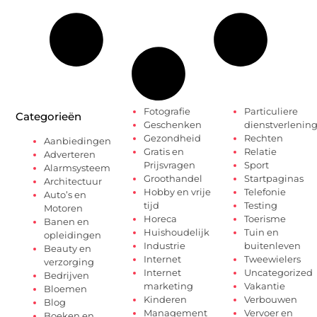
Fotografie
Particuliere
Categorieën
Geschenken
dienstverlenin
Gezondheid
Rechten
Aanbiedingen
Gratis en
Relatie
Adverteren
Prijsvragen
Sport
Alarmsysteem
Groothandel
Startpaginas
Architectuur
Hobby en vrije
Telefonie
Auto’s en
tijd
Testing
Motoren
Horeca
Toerisme
Banen en
Huishoudelijk
Tuin en
opleidingen
Industrie
buitenleven
Beauty en
Internet
Tweewielers
verzorging
Internet
Uncategorized
Bedrijven
marketing
Vakantie
Bloemen
Kinderen
Verbouwen
Blog
Management
Vervoer en
Boeken en