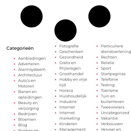
Fotografie
Particuliere
Categorieën
Geschenken
dienstverlenin
Gezondheid
Rechten
Aanbiedingen
Gratis en
Relatie
Adverteren
Prijsvragen
Sport
Alarmsysteem
Groothandel
Startpaginas
Architectuur
Hobby en vrije
Telefonie
Auto’s en
tijd
Testing
Motoren
Horeca
Toerisme
Banen en
Huishoudelijk
Tuin en
opleidingen
Industrie
buitenleven
Beauty en
Internet
Tweewielers
verzorging
Internet
Uncategorized
Bedrijven
marketing
Vakantie
Bloemen
Kinderen
Verbouwen
Blog
Management
Vervoer en
Boeken en