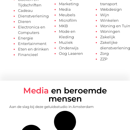
Marketing
transport
Tijdschriften
Media
Webdesign
Cadeau
Meubels
Wijn
Dienstverlening
Microfilm
Winkelen
Dieren
MKB
Woning en Tui
Electronica en
Mode en
Woningen
Computers
Kleding
Zakelijk
Energie
Muziek
Zakelijke
Entertainment
Onderwijs
dienstverlenin
Eten en drinken
Oog Laseren
Zorg
Financieel
ZZP
Media
en beroemde
mensen
Aan de slag bij deze geluidsstudio in Amsterdam