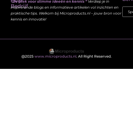
Over
“De plek voor slimme ideeën en kennis “
Verdiep je in
Bedrijf
inspirerende blogs en informatieve artikelen vol inzichten en
praktische tips. Welkom bij Microproducts.nl – jouw bron voor
kennis en innovatie!
@2025
www.microproducts.nl
. All Right Reserved.