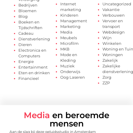
Internet
Uncategorized
Bedrijven
marketing
Vakantie
Bloemen
Kinderen
Verbouwen
Blog
Management
Vervoer en
Boeken en
Marketing
transport
Tijdschriften
Media
Webdesign
Cadeau
Meubels
Wijn
Dienstverlening
Microfilm
Winkelen
Dieren
MKB
Woning en Tui
Electronica en
Mode en
Woningen
Computers
Kleding
Zakelijk
Energie
Muziek
Zakelijke
Entertainment
Onderwijs
dienstverlenin
Eten en drinken
Oog Laseren
Zorg
Financieel
ZZP
Media
en beroemde
mensen
Aan de slag bij deze geluidsstudio in Amsterdam