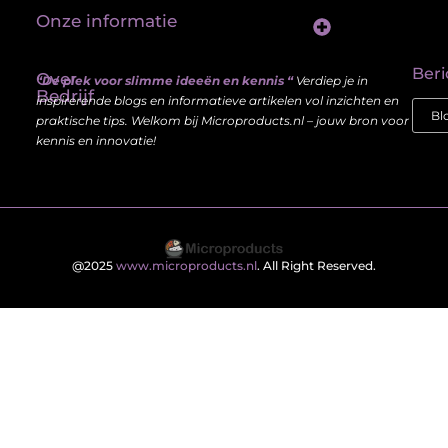
Onze informatie
Linkbuilding platform: jouw sleutel tot betere vindbaarheid in Google
Verdien geld met je website: haal meer uit je online aanwezigheid
Beri
Over
“De plek voor slimme ideeën en kennis “
Verdiep je in
Bedrijf
inspirerende blogs en informatieve artikelen vol inzichten en
praktische tips. Welkom bij Microproducts.nl – jouw bron voor
kennis en innovatie!
@2025
www.microproducts.nl
. All Right Reserved.