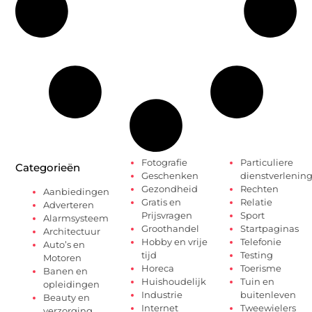
Fotografie
Particuliere
Categorieën
Geschenken
dienstverlenin
Gezondheid
Rechten
Aanbiedingen
Gratis en
Relatie
Adverteren
Prijsvragen
Sport
Alarmsysteem
Groothandel
Startpaginas
Architectuur
Hobby en vrije
Telefonie
Auto’s en
tijd
Testing
Motoren
Horeca
Toerisme
Banen en
Huishoudelijk
Tuin en
opleidingen
Industrie
buitenleven
Beauty en
Internet
Tweewielers
verzorging