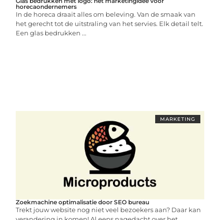
Glas bedrukken met logo: hét marketingidee voor
horecaondernemers
In de horeca draait alles om beleving. Van de smaak van
het gerecht tot de uitstraling van het servies. Elk detail telt.
Een glas bedrukken ...
MARKETING
Zoekmachine optimalisatie door SEO bureau
Trekt jouw website nog niet veel bezoekers aan? Daar kan
verandering in komen! Al eens nagedacht over het