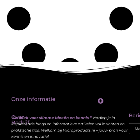
Onze informatie
Linkbuilding platform: jouw sleutel tot betere vindbaarheid in Google
Verdien geld met je website: haal meer uit je online aanwezigheid
Beri
Over
“De plek voor slimme ideeën en kennis “
Verdiep je in
Bedrijf
inspirerende blogs en informatieve artikelen vol inzichten en
praktische tips. Welkom bij Microproducts.nl – jouw bron voor
kennis en innovatie!