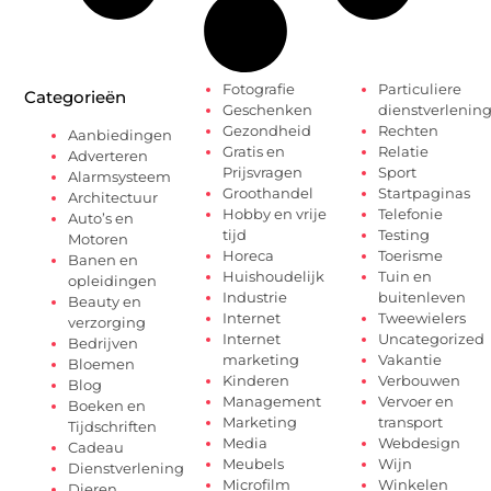
Fotografie
Particuliere
Categorieën
Geschenken
dienstverlenin
Gezondheid
Rechten
Aanbiedingen
Gratis en
Relatie
Adverteren
Prijsvragen
Sport
Alarmsysteem
Groothandel
Startpaginas
Architectuur
Hobby en vrije
Telefonie
Auto’s en
tijd
Testing
Motoren
Horeca
Toerisme
Banen en
Huishoudelijk
Tuin en
opleidingen
Industrie
buitenleven
Beauty en
Internet
Tweewielers
verzorging
Internet
Uncategorized
Bedrijven
marketing
Vakantie
Bloemen
Kinderen
Verbouwen
Blog
Management
Vervoer en
Boeken en
Marketing
transport
Tijdschriften
Media
Webdesign
Cadeau
Meubels
Wijn
Dienstverlening
Microfilm
Winkelen
Dieren