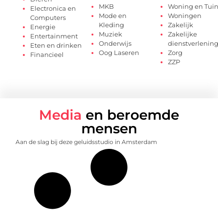
MKB
Woning en Tui
Electronica en
Mode en
Woningen
Computers
Kleding
Zakelijk
Energie
Muziek
Zakelijke
Entertainment
Onderwijs
dienstverlenin
Eten en drinken
Oog Laseren
Zorg
Financieel
ZZP
Media
en beroemde
mensen
Aan de slag bij deze geluidsstudio in Amsterdam