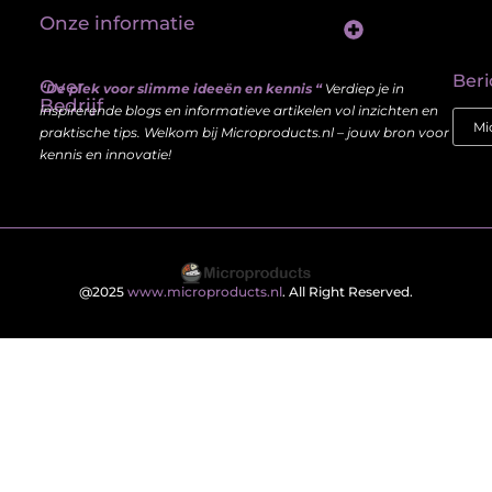
Onze informatie
Linkbuilding platform: jouw sleutel tot betere vindbaarheid in Google
Verdien geld met je website: haal meer uit je online aanwezigheid
Beri
Over
“De plek voor slimme ideeën en kennis “
Verdiep je in
Bedrijf
inspirerende blogs en informatieve artikelen vol inzichten en
praktische tips. Welkom bij Microproducts.nl – jouw bron voor
kennis en innovatie!
@2025
www.microproducts.nl
. All Right Reserved.