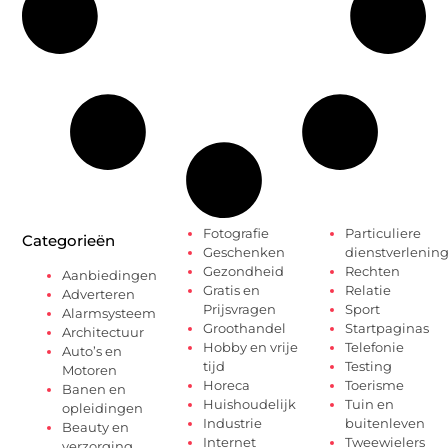
Fotografie
Particuliere
Categorieën
Geschenken
dienstverlenin
Gezondheid
Rechten
Aanbiedingen
Gratis en
Relatie
Adverteren
Prijsvragen
Sport
Alarmsysteem
Groothandel
Startpaginas
Architectuur
Hobby en vrije
Telefonie
Auto’s en
tijd
Testing
Motoren
Horeca
Toerisme
Banen en
Huishoudelijk
Tuin en
opleidingen
Industrie
buitenleven
Beauty en
Internet
Tweewielers
verzorging