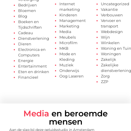
Internet
Uncategorized
Bedrijven
marketing
Vakantie
Bloemen
Kinderen
Verbouwen
Blog
Management
Vervoer en
Boeken en
Marketing
transport
Tijdschriften
Media
Webdesign
Cadeau
Meubels
Wijn
Dienstverlening
Microfilm
Winkelen
Dieren
MKB
Woning en Tui
Electronica en
Mode en
Woningen
Computers
Kleding
Zakelijk
Energie
Muziek
Zakelijke
Entertainment
Onderwijs
dienstverlenin
Eten en drinken
Oog Laseren
Zorg
Financieel
ZZP
Media
en beroemde
mensen
Aan de slag bij deze geluidsstudio in Amsterdam