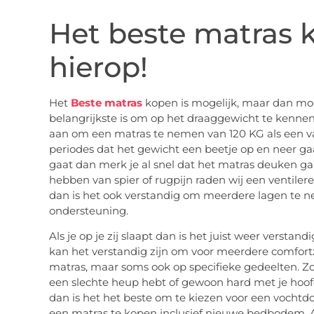
Het beste matras 
hierop!
Het
Beste matras
kopen is mogelijk, maar dan moet
belangrijkste is om op het draaggewicht te kenne
aan om een matras te nemen van 120 KG als een va
periodes dat het gewicht een beetje op en neer ga
gaat dan merk je al snel dat het matras deuken gaa
hebben van spier of rugpijn raden wij een ventilere
dan is het ook verstandig om meerdere lagen te 
ondersteuning.
Als je op je zij slaapt dan is het juist weer versta
kan het verstandig zijn om voor meerdere comfortzo
matras, maar soms ook op specifieke gedeelten. Z
een slechte heup hebt of gewoon hard met je hoofd
dan is het het beste om te kiezen voor een vochtd
een matras te kopen inclusief nieuwe bedbodem. Als 