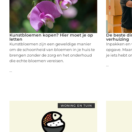
Kunstbloemen kopen? Hier moet je op
De beste di
letten
verhuizing
Kunstbloemen zijn een geweldige manier
Inpakken en v
om de schoonheid van bloemen in je huis te
opgave. Maar h
brengen zonder de zorg en het onderhoud
je iets hebt o
die echte bloemen vereisen.
...
...
WONING EN TUIN