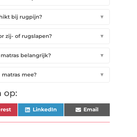
ikt bij rugpijn?
▼
r zij- of rugslapen?
▼
 matras belangrijk?
▼
n matras mee?
▼
 op:
erest
LinkedIn
Email