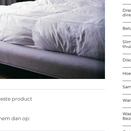
Dra
dir
Bet
Sli
thu
Dis
Hoe
Sam
teste product
Wan
Waa
 hem dan op:
Bez