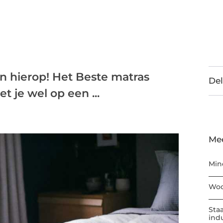
n hierop! Het Beste matras
Del
 je wel op een ...
Me
Min
Woo
Sta
ind