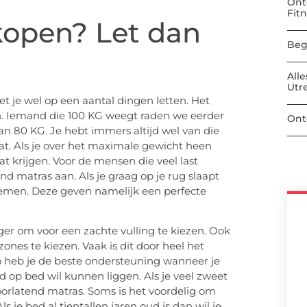
Ont
Fit
kopen? Let dan
Beg
All
Utr
 je wel op een aantal dingen letten. Het
n. Iemand die 100 KG weegt raden we eerder
Ont
n 80 KG. Je hebt immers altijd wel van die
at. Als je over het maximale gewicht heen
t krijgen. Voor de mensen die veel last
nd matras aan. Als je graag op je rug slaapt
nemen. Deze geven namelijk een perfecte
ndiger om voor een zachte vulling te kiezen. Ook
nes te kiezen. Vaak is dit door heel het
o heb je de beste ondersteuning wanneer je
 op bed wil kunnen liggen. Als je veel zweet
oorlatend matras. Soms is het voordelig om
je bed al tientallen jaren oud is dan wil je