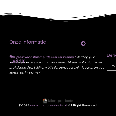
Onze informatie
Linkbuilding platform: jouw sleutel tot betere vindbaarheid in Google
Verdien geld met je website: haal meer uit je online aanwezigheid
Beri
Over
“De plek voor slimme ideeën en kennis “
Verdiep je in
Bedrijf
inspirerende blogs en informatieve artikelen vol inzichten en
praktische tips. Welkom bij Microproducts.nl – jouw bron voor
kennis en innovatie!
@2025
www.microproducts.nl
. All Right Reserved.