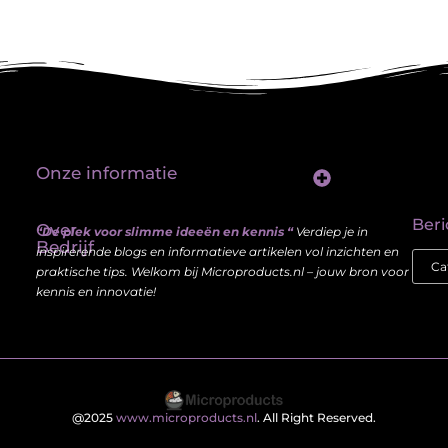
Onze informatie
Linkbuilding platform: jouw sleutel tot betere vindbaarheid in Google
Verdien geld met je website: haal meer uit je online aanwezigheid
Beri
Over
“De plek voor slimme ideeën en kennis “
Verdiep je in
Bedrijf
inspirerende blogs en informatieve artikelen vol inzichten en
praktische tips. Welkom bij Microproducts.nl – jouw bron voor
kennis en innovatie!
@2025
www.microproducts.nl
. All Right Reserved.