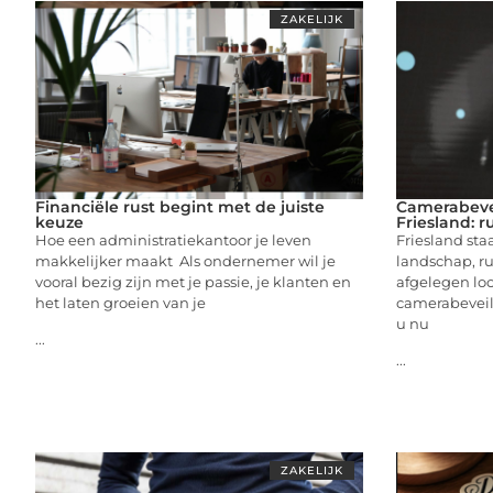
ZAKELIJK
Financiële rust begint met de juiste
Camerabevei
keuze
Friesland: r
Hoe een administratiekantoor je leven
Friesland sta
makkelijker maakt Als ondernemer wil je
landschap, ru
vooral bezig zijn met je passie, je klanten en
afgelegen loc
het laten groeien van je
camerabeveil
u nu
...
...
ZAKELIJK