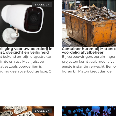
ZAKELIJK
liging voor uw boerderij in
Container huren bij Maton: e
ust, overzicht en veiligheid
voordelig afvalbeheer
at bekend om zijn uitgestrekte
Bij verbouwingen, opruimingen 
imte en rust. Maar juist op
projecten komt vaak meer afval v
aties zoals boerderijen is
eerste instantie verwacht. Een 
iging geen overbodige luxe. Of
huren bij Maton biedt dan de
...
ZAKELIJK