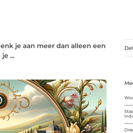
 denk je aan meer dan alleen een
Del
e ...
Me
Woo
Sta
ind
Dra