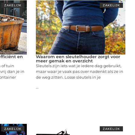
ZAKELIJK
ZAKELIJK
fficiënt en
Waarom een sleutelhouder zorgt voor
meer gemak en overzicht
of tuin
Sleutels zijn iets wat je iedere dag gebruikt,
rij dan je in
maar waar je vaak pas over nadenkt als ze in
container
de weg zitten. Losse sleutels in je
...
ZAKELIJK
ZAKELIJK