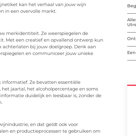
jnetiket kan het verhaal van jouw wijn
Beg
n in een overvolle markt.
All
Utr
ouw merkidentiteit. Ze weerspiegelen de
Ont
 zit. Met een creatief en opvallend ontwerp kun
k achterlaten bij jouw doelgroep. Denk aan
Een
eerspiegelen en communiceer jouw unieke
k informatief. Ze bevatten essentiële
, het jaartal, het alcoholpercentage en soms
nformatie duidelijk en leesbaar is, zonder de
n.
ijnindustrie, en dat geldt ook voor
ialen en productieprocessen te gebruiken om