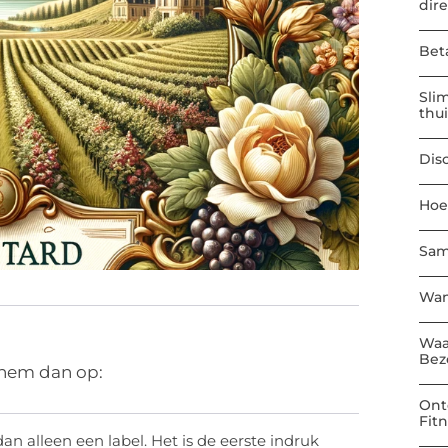
dir
Bet
Sli
thu
Dis
Hoe
Sam
Wan
Waa
Bez
 hem dan op:
Ont
Fit
an alleen een label. Het is de eerste indruk