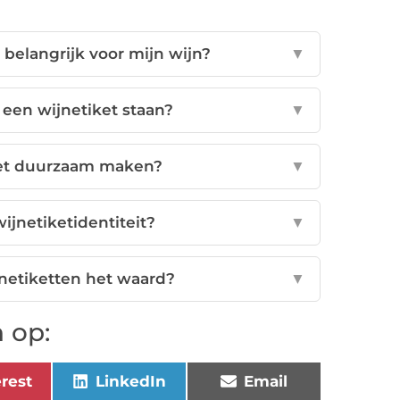
belangrijk voor mijn wijn?
▼
een wijnetiket staan?
▼
ket duurzaam maken?
▼
jnetiketidentiteit?
▼
jnetiketten het waard?
▼
 op:
erest
LinkedIn
Email