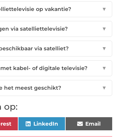
lliettelevisie op vakantie?
▼
en via satelliettelevisie?
▼
beschikbaar via satelliet?
▼
met kabel- of digitale televisie?
▼
sie het meest geschikt?
▼
 op:
erest
LinkedIn
Email