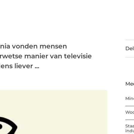
nnia vonden mensen
Del
erwetse manier van televisie
s liever ...
Me
Min
Woo
Sta
ind