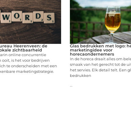
ureau Heerenveen: de
Glas bedrukken met logo: h
lokale zichtbaarheid
marketingidee voor
horecaondernemers
aarin online concurrentie
In de horeca draait alles om bel
 ooit, is het voor bedrijven
smaak van het gerecht tot de ui
zich te onderscheiden met een
het servies. Elk detail telt. Een g
rkenbare marketingstrategie.
bedrukken
...