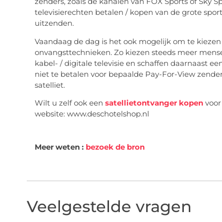
zenders, zoals de kanalen van FOX Sports of Sky S
televisierechten betalen / kopen van de grote sp
uitzenden.
Vaandaag de dag is het ook mogelijk om te kiezen
onvangsttechnieken. Zo kiezen steeds meer mens
kabel- / digitale televisie en schaffen daarnaast ee
niet te betalen voor bepaalde Pay-For-View zende
satelliet.
Wilt u zelf ook een
satellietontvanger kopen
voor
website: www.deschotelshop.nl
Meer weten :
bezoek de bron
Veelgestelde vragen