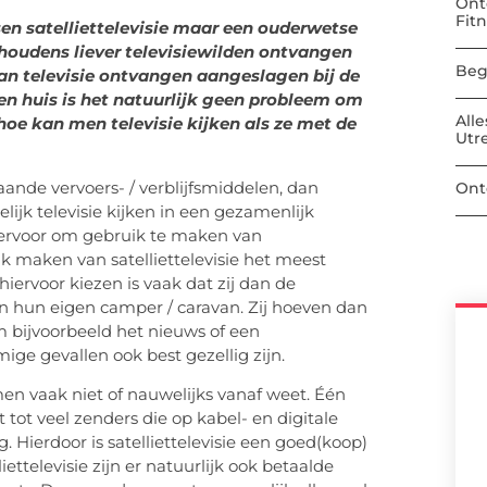
Ont
Fit
n satelliettelevisie maar een ouderwetse
shoudens liever televisiewilden ontvangen
Beg
van televisie ontvangen aangeslagen bij de
en huis is het natuurlijk geen probleem om
All
 hoe kan men televisie kijken als ze met de
Utr
nde vervoers- / verblijfsmiddelen, dan
Ont
jk televisie kijken in een gezamenlijk
 ervoor om gebruik te maken van
ik maken van satelliettelevisie het meest
rvoor kiezen is vaak dat zij dan de
in hun eigen camper / caravan. Zij hoeven dan
 bijvoorbeeld het nieuws of een
ige gevallen ook best gezellig zijn.
men vaak niet of nauwelijks vanaf weet. Één
tot veel zenders die op kabel- en digitale
g. Hierdoor is satelliettelevisie een goed(koop)
lliettelevisie zijn er natuurlijk ook betaalde