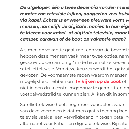
De afgelopen één a twee decennia vonden mense
manier van televisie kijken, aangezien veel hui
via kabel. Echter is er weer een nieuwere vorm 
mensen, namelijk de digitale manier. In hun eig
te kiezen voor kabel- of digitale televisie, maar
camper, caravan of de boot op vakantie gaan?
Als men op vakantie gaat met een van de bovenstaa
hebben deze mensen vaak maar twee opties, nameli
gebouw op de camping / in de haven óf ze kiezen
satelliettelevisie. Van deze keuzes wordt het gebru
gekozen. De voornaamste reden waarom mensen hie
mogelijkheid hebben om
tv kijken op de boot
of 
niet in een druk centrumgebouw te gaan zitten om
voetbalwedstrijd te kunnen zien. Al kan dit in somm
Satelliettelevisie heeft nog meer voordelen, waar 
van deze voordelen is dat men gratis toegang heeft 
televisie vaak alleen verkrijgbaar zijn tegen betalin
alternatief voor kabel- en digitale televisie. Bij sate