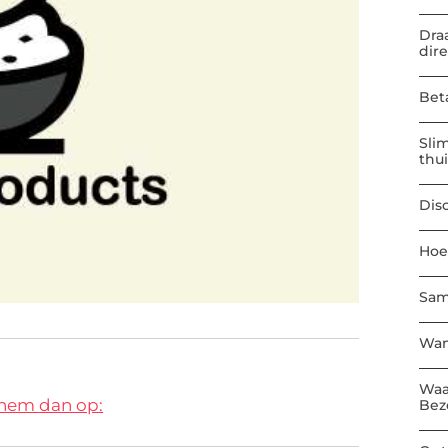
Dra
dir
Bet
Sli
thu
Dis
Hoe
Sam
Wan
Waa
 hem dan op:
Bez