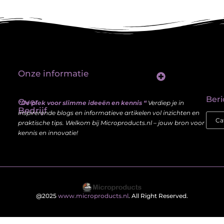
Onze informatie
Linkbuilding platform: jouw sleutel tot betere vindbaarheid in Google
Verdien geld met je website: haal meer uit je online aanwezigheid
Beri
Over
“De plek voor slimme ideeën en kennis “
Verdiep je in
Bedrijf
inspirerende blogs en informatieve artikelen vol inzichten en
praktische tips. Welkom bij Microproducts.nl – jouw bron voor
kennis en innovatie!
@2025
www.microproducts.nl
. All Right Reserved.