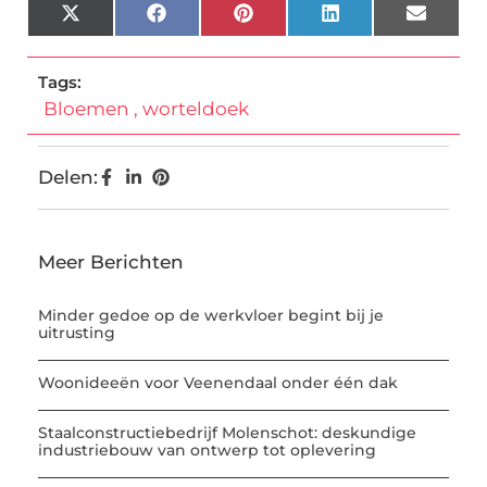
X
Facebook
Pinterest
LinkedIn
Email
(Twitter)
Tags:
Bloemen
,
worteldoek
Delen:
Meer Berichten
Minder gedoe op de werkvloer begint bij je
uitrusting
Woonideeën voor Veenendaal onder één dak
Staalconstructiebedrijf Molenschot: deskundige
industriebouw van ontwerp tot oplevering