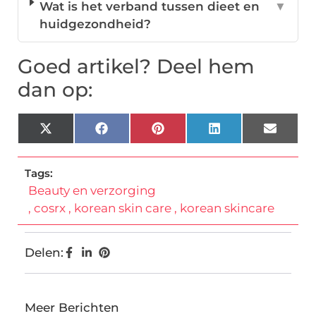
Wat is het verband tussen dieet en
▼
huidgezondheid?
Goed artikel? Deel hem
dan op:
X
Facebook
Pinterest
LinkedIn
Email
(Twitter)
Tags:
Beauty en verzorging
,
cosrx
,
korean skin care
,
korean skincare
Delen:
Meer Berichten