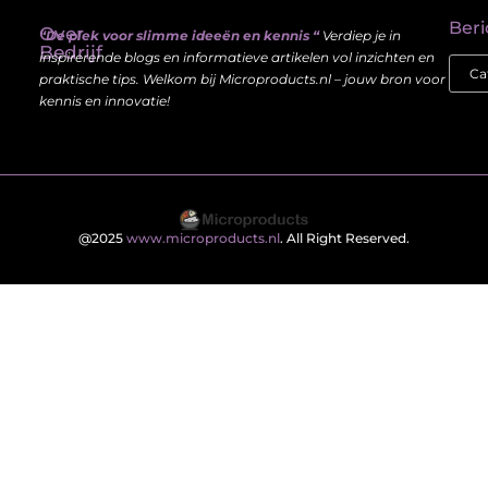
Beri
Over
“De plek voor slimme ideeën en kennis “
Verdiep je in
Bedrijf
inspirerende blogs en informatieve artikelen vol inzichten en
praktische tips. Welkom bij Microproducts.nl – jouw bron voor
kennis en innovatie!
@2025
www.microproducts.nl
. All Right Reserved.