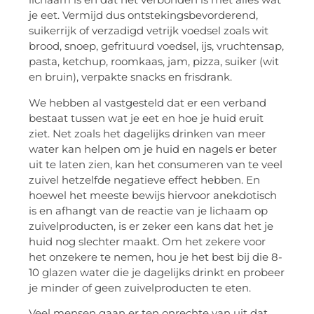
je eet. Vermijd dus ontstekingsbevorderend,
suikerrijk of verzadigd vetrijk voedsel zoals wit
brood, snoep, gefrituurd voedsel, ijs, vruchtensap,
pasta, ketchup, roomkaas, jam, pizza, suiker (wit
en bruin), verpakte snacks en frisdrank.
We hebben al vastgesteld dat er een verband
bestaat tussen wat je eet en hoe je huid eruit
ziet. Net zoals het dagelijks drinken van meer
water kan helpen om je huid en nagels er beter
uit te laten zien, kan het consumeren van te veel
zuivel hetzelfde negatieve effect hebben. En
hoewel het meeste bewijs hiervoor anekdotisch
is en afhangt van de reactie van je lichaam op
zuivelproducten, is er zeker een kans dat het je
huid nog slechter maakt. Om het zekere voor
het onzekere te nemen, hou je het best bij die 8-
10 glazen water die je dagelijks drinkt en probeer
je minder of geen zuivelproducten te eten.
Veel mensen gaan er ten onrechte van uit dat