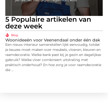
jas die net niet tegen regen kan, kost
5 Populaire artikelen van
deze week
Blog
Woonideeën voor Veenendaal onder één dak
Mi
ui
Een nieuw interieur samenstellen lijkt eenvoudig, totdat
Wie
je keuzes moet maken over meubels, vloeren, kleuren en
sch
raamdecoratie. Welke bank past bij je gezin en dagelijkse
loo
gebruik? Welke vloer combineert uitstraling met
of 
praktisch onderhoud? En hoe zorg je voor raamdecoratie
die ...