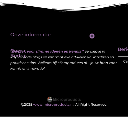
Onze informatie
Linkbuilding platform: jouw sleutel tot betere vindbaarheid in Google
Verdien geld met je website: haal meer uit je online aanwezigheid
Beri
Over
“De plek voor slimme ideeën en kennis “
Verdiep je in
Bedrijf
inspirerende blogs en informatieve artikelen vol inzichten en
praktische tips. Welkom bij Microproducts.nl – jouw bron voor
kennis en innovatie!
@2025
www.microproducts.nl
. All Right Reserved.