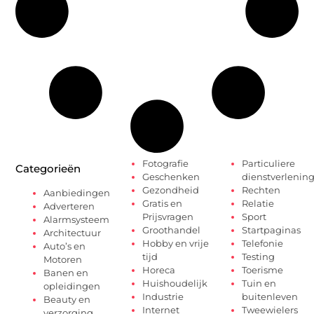
Fotografie
Particuliere
Categorieën
Geschenken
dienstverlenin
Gezondheid
Rechten
Aanbiedingen
Gratis en
Relatie
Adverteren
Prijsvragen
Sport
Alarmsysteem
Groothandel
Startpaginas
Architectuur
Hobby en vrije
Telefonie
Auto’s en
tijd
Testing
Motoren
Horeca
Toerisme
Banen en
Huishoudelijk
Tuin en
opleidingen
Industrie
buitenleven
Beauty en
Internet
Tweewielers
verzorging