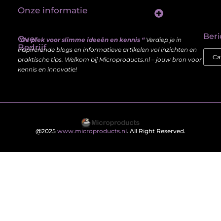
Onze informatie
Linkbuilding platform: jouw sleutel tot betere vindbaarheid in Google
Verdien geld met je website: haal meer uit je online aanwezigheid
Beri
Over
“De plek voor slimme ideeën en kennis “
Verdiep je in
Bedrijf
inspirerende blogs en informatieve artikelen vol inzichten en
praktische tips. Welkom bij Microproducts.nl – jouw bron voor
kennis en innovatie!
@2025
www.microproducts.nl
. All Right Reserved.