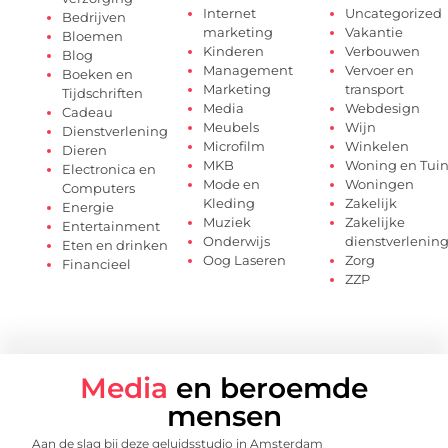
Internet
Uncategorized
Bedrijven
marketing
Vakantie
Bloemen
Kinderen
Verbouwen
Blog
Management
Vervoer en
Boeken en
Marketing
transport
Tijdschriften
Media
Webdesign
Cadeau
Meubels
Wijn
Dienstverlening
Microfilm
Winkelen
Dieren
MKB
Woning en Tui
Electronica en
Mode en
Woningen
Computers
Kleding
Zakelijk
Energie
Muziek
Zakelijke
Entertainment
Onderwijs
dienstverlenin
Eten en drinken
Oog Laseren
Zorg
Financieel
ZZP
Media
en beroemde
mensen
Aan de slag bij deze geluidsstudio in Amsterdam