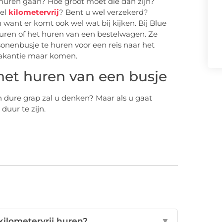
 huren gaan? Hoe groot moet die dan zijn?
wel
kilometervrij
? Bent u wel verzekerd?
want er komt ook wel wat bij kijken. Bij Blue
huren of het huren van een bestelwagen. Ze
sonenbusje te huren voor een reis naar het
 vakantie maar komen.
het huren van een busje
 dure grap zal u denken? Maar als u gaat
duur te zijn.
kilometervrij huren?
▼