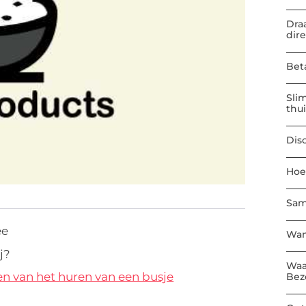
Dra
dir
Bet
Sli
thu
Dis
Hoe
Sam
ee
Wan
j?
Waa
n van het huren van een busje
Bez