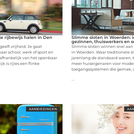
e rijbewijs halen in Den
Slimme sloten in Woerden: i
gezinnen, thuiswerkers en s
geeft vrijheid. Je gaat
Slimme sloten winnen snel aan 
aar school, werk of sport en
in Woerden. Waar traditionele sl
afhankelijk van het openbaar
jarenlang de standaard waren, 
jk is rijles een flinke
meer huiseigenaren voor mode
toegangssystemen die gemak, v
...
AANBIEDINGEN
AAN