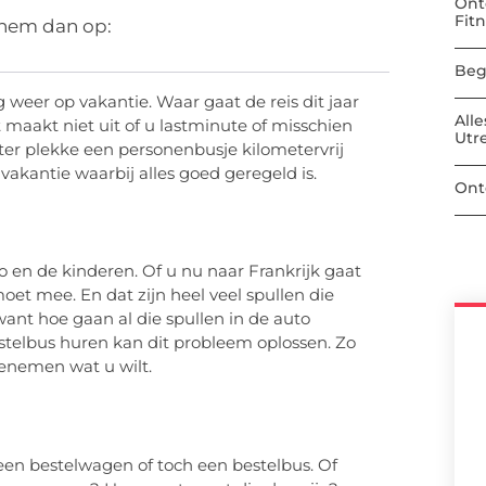
Ont
Fit
 hem dan op:
Beg
weer op vakantie. Waar gaat de reis dit jaar
All
maakt niet uit of u lastminute of misschien
Utr
 ter plekke een personenbusje kilometervrij
 vakantie waarbij alles goed geregeld is.
Ont
to en de kinderen. Of u nu naar Frankrijk gaat
oet mee. En dat zijn heel veel spullen die
ant hoe gaan al die spullen in de auto
telbus huren kan dit probleem oplossen. Zo
enemen wat u wilt.
?
 een bestelwagen of toch een bestelbus. Of