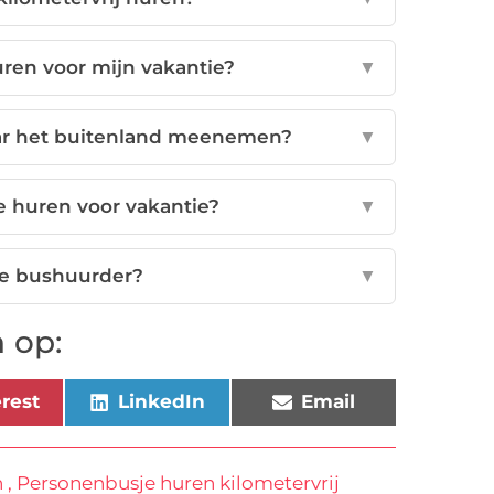
ren voor mijn vakantie?
▼
ar het buitenland meenemen?
▼
e huren voor vakantie?
▼
ste bushuurder?
▼
 op:
erest
LinkedIn
Email
n
,
Personenbusje huren kilometervrij