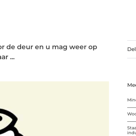
or de deur en u mag weer op
Del
r ...
Me
Min
Woo
Sta
ind