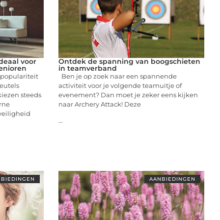
deaal voor
Ontdek de spanning van boogschieten
enioren
in teamverband
populariteit
Ben je op zoek naar een spannende
eutels
activiteit voor je volgende teamuitje of
kiezen steeds
evenement? Dan moet je zeker eens kijken
rne
naar Archery Attack! Deze
eiligheid
...
BIEDINGEN
AANBIEDINGEN