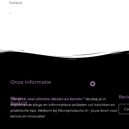
horeca
...
Onze informatie
Linkbuilding platform: jouw sleutel tot betere vindbaarheid in Google
Verdien geld met je website: haal meer uit je online aanwezigheid
Beri
Over
“De plek voor slimme ideeën en kennis “
Verdiep je in
Bedrijf
inspirerende blogs en informatieve artikelen vol inzichten en
praktische tips. Welkom bij Microproducts.nl – jouw bron voor
kennis en innovatie!