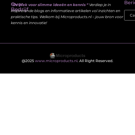
Beri
Over
“De plek voor slimme ideeën en kennis “
Verdiep je in
Bedrijf
inspirerende blogs en informatieve artikelen vol inzichten en
praktische tips. Welkom bij Microproducts.nl – jouw bron voor
kennis en innovatie!
@2025
www.microproducts.nl
. All Right Reserved.