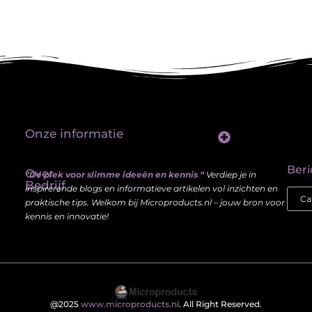
Onze informatie
Linkbuilding platform: jouw sleutel tot betere vindbaarheid in Google
Verdien geld met je website: haal meer uit je online aanwezigheid
Beri
Over
“De plek voor slimme ideeën en kennis “
Verdiep je in
Bedrijf
inspirerende blogs en informatieve artikelen vol inzichten en
praktische tips. Welkom bij Microproducts.nl – jouw bron voor
kennis en innovatie!
@2025
www.microproducts.nl
. All Right Reserved.