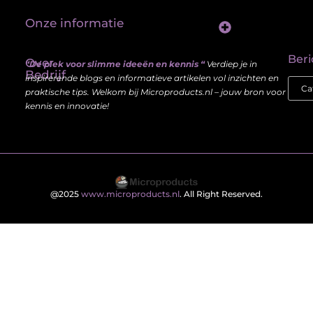
Onze informatie
Linkbuilding platform: jouw sleutel tot betere vindbaarheid in Google
Verdien geld met je website: haal meer uit je online aanwezigheid
Beri
Over
“De plek voor slimme ideeën en kennis “
Verdiep je in
Bedrijf
inspirerende blogs en informatieve artikelen vol inzichten en
praktische tips. Welkom bij Microproducts.nl – jouw bron voor
kennis en innovatie!
@2025
www.microproducts.nl
. All Right Reserved.