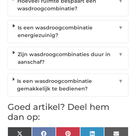
Hoeveel ruimte bespaart een
▼
wasdroogcombinatie?
Is een wasdroogcombinatie
▼
energiezuinig?
Zijn wasdroogcombinaties duur in
▼
aanschaf?
Is een wasdroogcombinatie
▼
gemakkelijk te bedienen?
Goed artikel? Deel hem
dan op:
X
Facebook
Pinterest
LinkedIn
Email