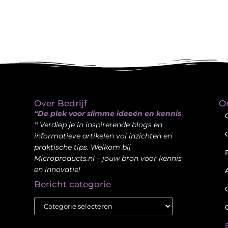
Over Bedrijf
O
“De plek voor slimme ideeën en kennis
“
Verdiep je in inspirerende blogs en
informatieve artikelen vol inzichten en
praktische tips. Welkom bij
Microproducts.nl – jouw bron voor kennis
en innovatie!
Bericht categorie