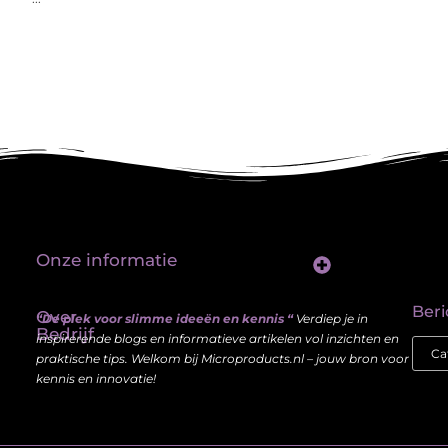
Onze informatie
Linkbuilding platform: jouw sleutel tot betere vindbaarheid in Google
Verdien geld met je website: haal meer uit je online aanwezigheid
Beri
Over
“De plek voor slimme ideeën en kennis “
Verdiep je in
Bedrijf
inspirerende blogs en informatieve artikelen vol inzichten en
praktische tips. Welkom bij Microproducts.nl – jouw bron voor
kennis en innovatie!