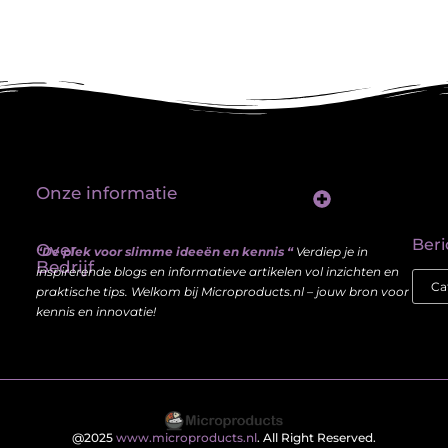
Onze informatie
Linkbuilding platform: jouw sleutel tot betere vindbaarheid in Google
Verdien geld met je website: haal meer uit je online aanwezigheid
Beri
Over
“De plek voor slimme ideeën en kennis “
Verdiep je in
Bedrijf
inspirerende blogs en informatieve artikelen vol inzichten en
praktische tips. Welkom bij Microproducts.nl – jouw bron voor
kennis en innovatie!
@2025
www.microproducts.nl
. All Right Reserved.