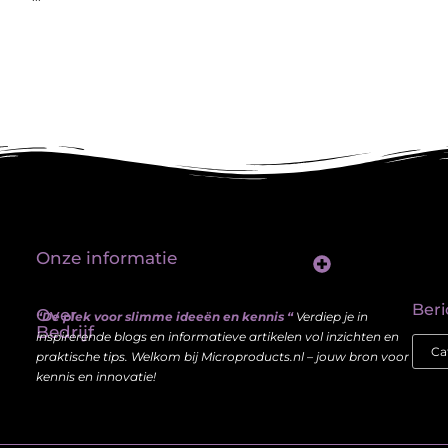
Onze informatie
Linkbuilding platform: jouw sleutel tot betere vindbaarheid in Google
Verdien geld met je website: haal meer uit je online aanwezigheid
Beri
Over
“De plek voor slimme ideeën en kennis “
Verdiep je in
Bedrijf
inspirerende blogs en informatieve artikelen vol inzichten en
praktische tips. Welkom bij Microproducts.nl – jouw bron voor
kennis en innovatie!