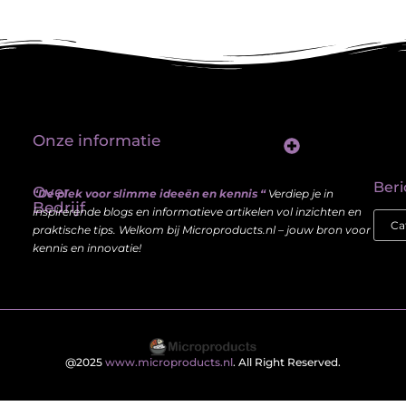
Onze informatie
Linkbuilding platform: jouw sleutel tot betere vindbaarheid in Google
Verdien geld met je website: haal meer uit je online aanwezigheid
Beri
Over
“De plek voor slimme ideeën en kennis “
Verdiep je in
Bedrijf
inspirerende blogs en informatieve artikelen vol inzichten en
praktische tips. Welkom bij Microproducts.nl – jouw bron voor
kennis en innovatie!
@2025
www.microproducts.nl
. All Right Reserved.