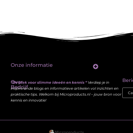
Onze informatie
Linkbuilding platform: jouw sleutel tot betere vindbaarheid in Google
Verdien geld met je website: haal meer uit je online aanwezigheid
Beri
Over
“De plek voor slimme ideeën en kennis “
Verdiep je in
Bedrijf
inspirerende blogs en informatieve artikelen vol inzichten en
praktische tips. Welkom bij Microproducts.nl – jouw bron voor
kennis en innovatie!