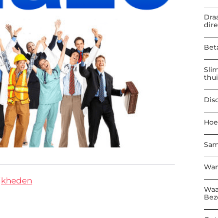
Dra
dir
Bet
Sli
thu
Dis
Hoe
Sam
Wan
jkheden
Waa
Bez