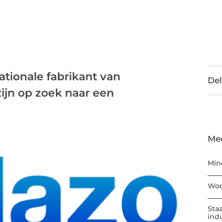
nationale fabrikant van
Del
ijn op zoek naar een
Me
Min
Woo
Sta
ind