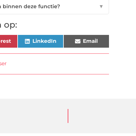
n binnen deze functie?
▼
 op:
erest
LinkedIn
Email
ser