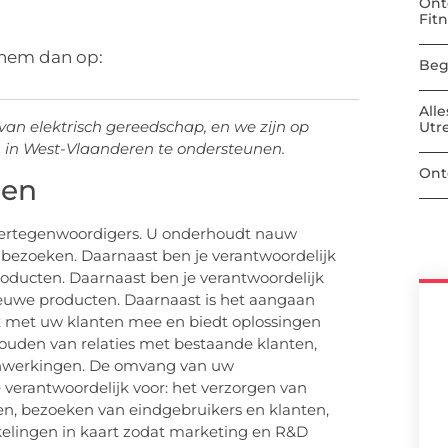
Ont
Fit
 hem dan op:
Beg
All
 van elektrisch gereedschap, en we zijn op
Utr
in West-Vlaanderen te ondersteunen.
Ont
den
dvertegenwoordigers. U onderhoudt nauw
n bezoeken. Daarnaast ben je verantwoordelijk
oducten. Daarnaast ben je verantwoordelijk
ieuwe producten. Daarnaast is het aangaan
ok met uw klanten mee en biedt oplossingen
ouden van relaties met bestaande klanten,
enwerkingen. De omvang van uw
e verantwoordelijk voor: het verzorgen van
n, bezoeken van eindgebruikers en klanten,
kkelingen in kaart zodat marketing en R&D