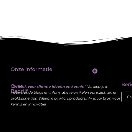
Onze informatie
Linkbuilding platform: jouw sleutel tot betere vindbaarheid in Google
Verdien geld met je website: haal meer uit je online aanwezigheid
Beri
Over
“De plek voor slimme ideeën en kennis “
Verdiep je in
Bedrijf
inspirerende blogs en informatieve artikelen vol inzichten en
praktische tips. Welkom bij Microproducts.nl – jouw bron voor
kennis en innovatie!