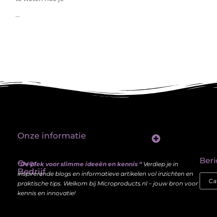
...
Onze informatie
Linkbuilding platform: jouw sleutel tot betere vindbaarheid in Google
Verdien geld met je website: haal meer uit je online aanwezigheid
Beri
Over
“De plek voor slimme ideeën en kennis “
Verdiep je in
Bedrijf
inspirerende blogs en informatieve artikelen vol inzichten en
praktische tips. Welkom bij Microproducts.nl – jouw bron voor
kennis en innovatie!