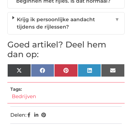
beginnen met rijles. Is dat normaal?
Krijg ik persoonlijke aandacht
▼
tijdens de rijlessen?
Goed artikel? Deel hem
dan op:
X
Facebook
Pinterest
LinkedIn
Email
(Twitter)
Tags:
Bedrijven
Delen: