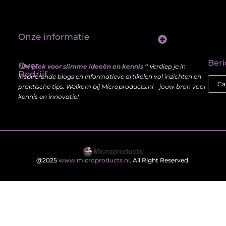
Onze informatie
Linkbuilding platform: jouw sleutel tot betere vindbaarheid in Google
Verdien geld met je website: haal meer uit je online aanwezigheid
Beri
Over
“De plek voor slimme ideeën en kennis “
Verdiep je in
Bedrijf
inspirerende blogs en informatieve artikelen vol inzichten en
praktische tips. Welkom bij Microproducts.nl – jouw bron voor
kennis en innovatie!
@2025
www.microproducts.nl
. All Right Reserved.