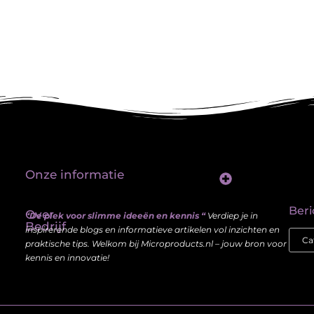
Onze informatie
Linkbuilding platform: jouw sleutel tot betere vindbaarheid in Google
Verdien geld met je website: haal meer uit je online aanwezigheid
Beri
Over
“De plek voor slimme ideeën en kennis “
Verdiep je in
Bedrijf
inspirerende blogs en informatieve artikelen vol inzichten en
praktische tips. Welkom bij Microproducts.nl – jouw bron voor
kennis en innovatie!