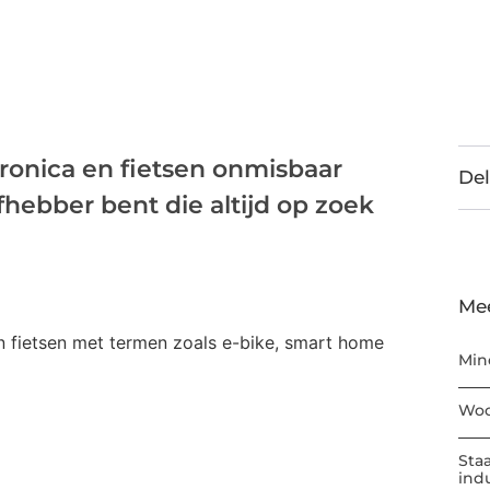
ronica en fietsen onmisbaar
Del
fhebber bent die altijd op zoek
Me
Min
Woo
Sta
ind