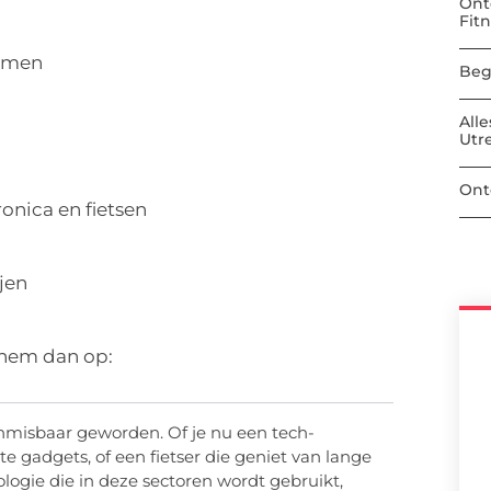
Ont
Fit
ermen
Beg
All
Utr
Ont
ronica en fietsen
jen
 hem dan op:
onmisbaar geworden. Of je nu een tech-
te gadgets, of een fietser die geniet van lange
ologie die in deze sectoren wordt gebruikt,