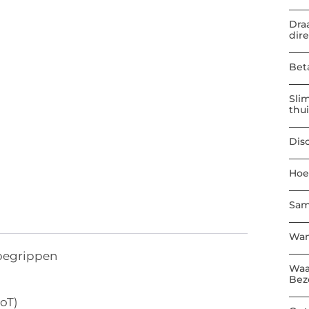
Dra
dir
Bet
Sli
thu
Dis
Hoe
Sam
Wan
sbegrippen
Waa
Bez
IoT)