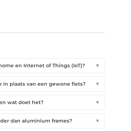
home en Internet of Things (IoT)?
▼
 in plaats van een gewone fiets?
▼
 en wat doet het?
▼
rder dan aluminium frames?
▼