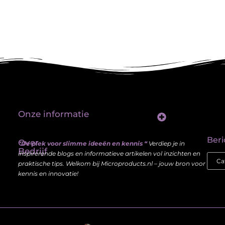
Onze informatie
Linkbuilding platform: jouw sleutel tot betere vindbaarheid in Google
Verdien geld met je website: haal meer uit je online aanwezigheid
Beri
Over
“De plek voor slimme ideeën en kennis “
Verdiep je in
Bedrijf
inspirerende blogs en informatieve artikelen vol inzichten en
praktische tips. Welkom bij Microproducts.nl – jouw bron voor
kennis en innovatie!