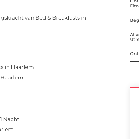
Ont
Fit
gskracht van Bed & Breakfasts in
Beg
All
Utr
Ont
ts in Haarlem
n Haarlem
1 Nacht
aarlem