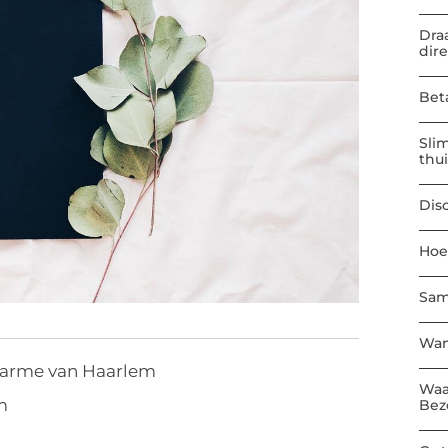
Dra
dir
Bet
Sli
thu
Dis
Hoe
Sam
Wan
arme van Haarlem
Waa
m
Bez