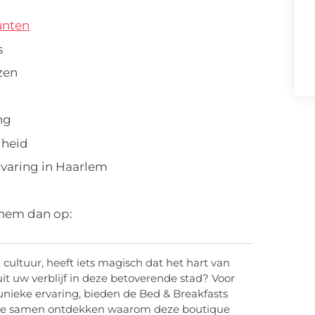
unten
s
zen
ng
jheid
rvaring in Haarlem
 hem dan op:
cultuur, heeft iets magisch dat het hart van
it uw verblijf in deze betoverende stad? Voor
 unieke ervaring, bieden de Bed & Breakfasts
we samen ontdekken waarom deze boutique