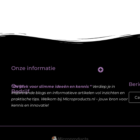
Onze informatie
Linkbuilding platform: jouw sleutel tot betere vindbaarheid in Google
Verdien geld met je website: haal meer uit je online aanwezigheid
Beri
Over
“De plek voor slimme ideeën en kennis “
Verdiep je in
Bedrijf
inspirerende blogs en informatieve artikelen vol inzichten en
praktische tips. Welkom bij Microproducts.nl – jouw bron voor
kennis en innovatie!